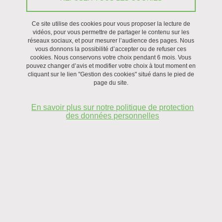
Ce site utilise des cookies pour vous proposer la lecture de
vidéos, pour vous permettre de partager le contenu sur les
réseaux sociaux, et pour mesurer l’audience des pages. Nous
vous donnons la possibilité d’accepter ou de refuser ces
SAVE THE DATE : le 19 Octobre
cookies. Nous conservons votre choix pendant 6 mois. Vous
pouvez changer d’avis et modifier votre choix à tout moment en
2026 !
cliquant sur le lien "Gestion des cookies" situé dans le pied de
page du site.
Le colloque intitulé "1946-2026 : les fonctions
publiques et leur(s) statut(s) en question(s) se
En savoir plus sur notre politique de protection
des données personnelles
déroulera le 19 octobre 2026 à Sciences Po Grenoble
- UGA.
En savoir plus
Qui sommes-nous ?