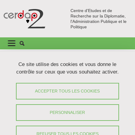
Aller au contenu principal
Gestion des cookies
Centre d'Etudes et de
Recherche sur la Diplomatie,
l'Administration Publique et le
Politique
Navigation principale
Navigation principale mobile
Lignes
Ce site utilise des cookies et vous donne le
Carrousel
contrôle sur ceux que vous souhaitez activer.
1 / 19
Précédent
Stop
Suivant
Pré
S
ACCEPTER TOUS LES COOKIES
Nomina
PERSONNALISER
l'IUF !
En savoir p
REFUSER TOUS LES COOKIES