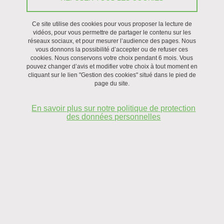
Etude criminologique du filicide-suicide,
comprendre pour
Ce site utilise des cookies pour vous proposer la lecture de
prévenir
vidéos, pour vous permettre de partager le contenu sur les
réseaux sociaux, et pour mesurer l’audience des pages. Nous
vous donnons la possibilité d’accepter ou de refuser ces
Projet AMIAF : ''Aliéné mental'' et ''indigène''.
cookies. Nous conservons votre choix pendant 6 mois. Vous
pouvez changer d’avis et modifier votre choix à tout moment en
cliquant sur le lien "Gestion des cookies" situé dans le pied de
Projet MEDI-LIBS
page du site.
Egalité femmes/hommes et prisons
En savoir plus sur notre politique de protection
des données personnelles
Projets avec les collectivités territoriales (en tant que
porteur et partenaire)
Citoyenneté, discrimination et lutte contre la radicalisation
Diagnostic sur les questions de sécurité sur le territoire de la
Métropole