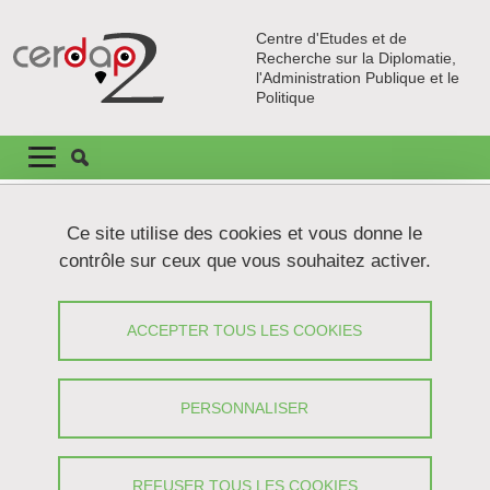
Aller au contenu principal
Gestion des cookies
Centre d'Etudes et de
Recherche sur la Diplomatie,
l'Administration Publique et le
Politique
Navigation principale
Navigation principale mobile
Fil d'Ariane
Accueil
Recherche
Contrats de recherche et partenariats
Ce site utilise des cookies et vous donne le
contrôle sur ceux que vous souhaitez activer.
Contrats de recherche et partenariats
ACCEPTER TOUS LES COOKIES
Partager sur Facebook
Partager sur LinkedIn
Imprimer
Partager
Partager l'URL de cette page
PERSONNALISER
Projets nationaux (en tant que porteur et partenaire)
Eprouver le sens de la peine
REFUSER TOUS LES COOKIES