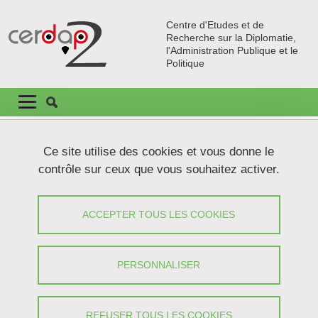
Aller au contenu principal
Gestion des cookies
Centre d'Etudes et de
Recherche sur la Diplomatie,
l'Administration Publique et le
Politique
Navigation principale
Navigation principale mobile
Fil d'Ariane
Accueil
CPJ
Titulaire de la Chaire
Ce site utilise des cookies et vous donne le
contrôle sur ceux que vous souhaitez activer.
Titulaire de la Chaire
ACCEPTER TOUS LES COOKIES
Partager sur Facebook
Partager sur LinkedIn
Imprimer
Partager
Partager l'URL de cette page
PERSONNALISER
Dr Daniel Meier
REFUSER TOUS LES COOKIES