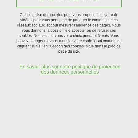
Le centre bénéficie d'un double rattachement institutionnel
Ce site utilise des cookies pour vous proposer la lecture de
vidéos, pour vous permettre de partager le contenu sur les
Université Grenoble Alpes
(UGA) et
Sciences Po Grenoble - UGA
.
réseaux sociaux, et pour mesurer l’audience des pages. Nous
vous donnons la possibilité d’accepter ou de refuser ces
Ses doctorant.e.s relèvent de deux Ecoles Doctorales: l'
ED SJ –
cookies. Nous conservons votre choix pendant 6 mois. Vous
pouvez changer d’avis et modifier votre choix à tout moment en
Ecole doctorale Sciences Juridiques
et l'
ED SHPT – Ecole
cliquant sur le lien "Gestion des cookies" situé dans le pied de
doctorale Sciences de l’Homme, du Politique et du Territoire
.
page du site.
En savoir plus sur notre politique de protection
des données personnelles
Dans cette rubrique
Historique
Projet scientifique
Gouvernance