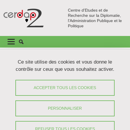
Aller au contenu principal
Gestion des cookies
Centre d'Etudes et de
Recherche sur la Diplomatie,
l'Administration Publique et le
Politique
Navigation principale
Navigation principale mobile
Fil d'Ariane
Accueil
Laboratoire
Ce site utilise des cookies et vous donne le
contrôle sur ceux que vous souhaitez activer.
Laboratoire
ACCEPTER TOUS LES COOKIES
Partager sur Facebook
Partager sur LinkedIn
Imprimer
Partager
Partager l'URL de cette page
PERSONNALISER
²
Créé en 2016, le CERDAP
, Centre d’Etudes et de Recherche sur
la diplomatie, l’Administration Publique et le Politique, est
REFUSER TOUS LES COOKIES
actuellement labellisé comme Equipe d’Accueil (EA 7443).