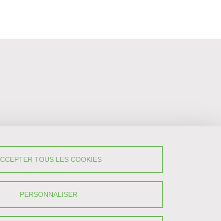
vez-Nous !
ACCEPTER TOUS LES COOKIES
YouTube
LinkedIn
PERSONNALISER
X