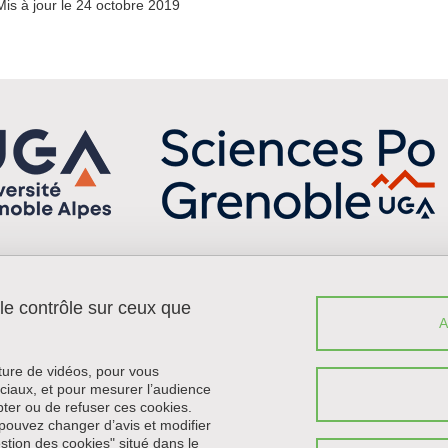
Mis à jour le 24 octobre 2019
 le contrôle sur ceux que
Menu footer
Sui
Contact
Plan du site
Crédits
cture de vidéos, pour vous
Mentions légales
ciaux, et pour mesurer l’audience
ter ou de refuser ces cookies.
Données personnelles
pouvez changer d’avis et modifier
Politique des cookies
estion des cookies" situé dans le