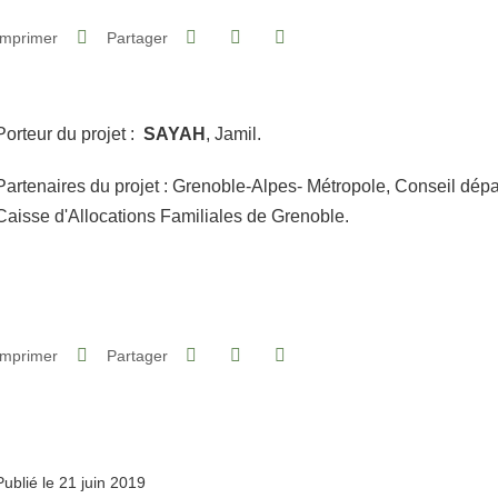
Partager sur Facebook
Partager sur LinkedIn
Imprimer
Partager
Partager l'URL de cette page
Porteur du projet :
SAYAH
, Jamil.
Partenaires du projet : Grenoble-Alpes- Métropole, Conseil dépar
Caisse d'Allocations Familiales de Grenoble.
Partager sur Facebook
Partager sur LinkedIn
Imprimer
Partager
Partager l'URL de cette page
Publié le 21 juin 2019