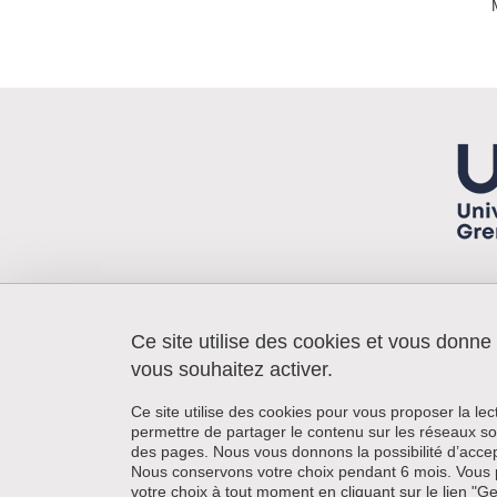
Ce site utilise des cookies et vous donne
IEP/Cerdap²
1030 avenue centrale
vous souhaitez activer.
Domaine Universitaire
38400 Saint-Martin-d'Hères
Ce site utilise des cookies pour vous proposer la le
+33 (0)4 76 82 82 19
permettre de partager le contenu sur les réseaux so
des pages. Nous vous donnons la possibilité d’accep
Nous conservons votre choix pendant 6 mois. Vous 
votre choix à tout moment en cliquant sur le lien "G