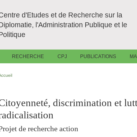
Centre d'Etudes et de Recherche sur la
Diplomatie, l'Administration Publique et le
Politique
RECHERCHE
CPJ
PUBLICATIONS
MA
Fil d'Ariane
Accueil
pale Sidebar
Citoyenneté, discrimination et lutt
radicalisation
Projet de recherche action